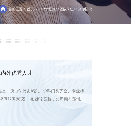
当前位置：
首页
>>
2022新栏目
>>
团队队伍
>>
教师招聘
海内外优秀人才
方网站是一所办学历史悠久、学科门类齐全、专业特
深厚的国家“双一流”建设高校，公司拥有郑州龙
伦校区、金明校区，总占地面积5500余亩。
方网站起源于1927年的国立第五中山大学商科，现
育商界英才、服务社会发展的教学科研重地。