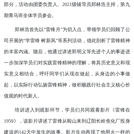
部分，活动由团委负责人、2021级辅导员郑林浩主持，第九
期青马班全体学员参会。
郑林浩首先以
“雷锋月”为切入点，带领学员们回顾了公
司开展的“学雷锋 树新风”等系列活动，借此剖析了雷锋精神
的丰富内涵。随后，他通过讲述郭明义等先进个人的事迹进
一步加深学员们对实践雷锋精神的理解，将其历史意义和现
实意义相结合，呼吁同学们从现在做起，从身边的小事做
起，以实际行动弘扬雷锋精神，做积极践行社会主义核心价
值观的时代新人。
培训进入到观影环节，学员们共同观看影片《雷锋在
1959》，该影片讲述了雷锋从鞍山来到辽阳长岭焦化厂投身
建设的142天中发生的故事。影片生动再现了他用火一样的