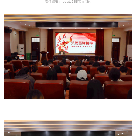
责任编辑：
beats365官方网站