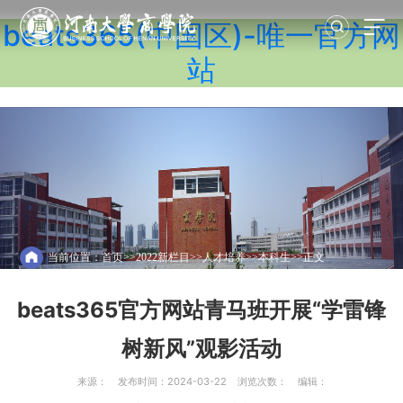
beats365(中国区)-唯一官方网
站
当前位置：
首页
>>
2022新栏目
>>
人才培养
>>
本科生
>>
正文
beats365官方网站青马班开展“学雷锋
树新风”观影活动
来源：
发布时间：2024-03-22
浏览次数：
编辑：